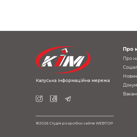
Про 
Про н
Соціал
Нови
Калуська інформаційна мережа
Докум
Ваканс
©2026
Студія розробки сайтів WEBTOP