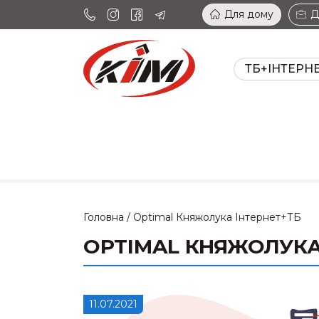
Для дому
Д
ТБ+ІНТЕРН
Головна
/
Optimal Княжолука Інтернет+ТБ
OPTIMAL КНЯЖОЛУКА
11.07.2021