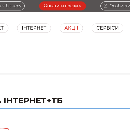
ля бізнесу
Оплатити послугу
Особисти
ЕТ
ІНТЕРНЕТ
АКЦІЇ
СЕРВІСИ
ТБ+ІНТЕРНЕТ
І
 ІНТЕРНЕТ+ТБ