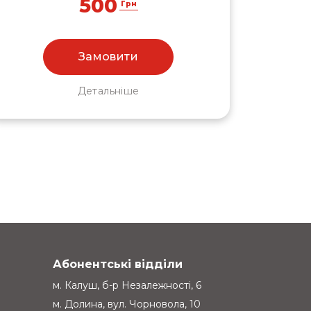
500
Грн
Замовити
Детальніше
Абонентські відділи
м. Калуш, б-р Незалежності, 6
м. Долина, вул. Чорновола, 10