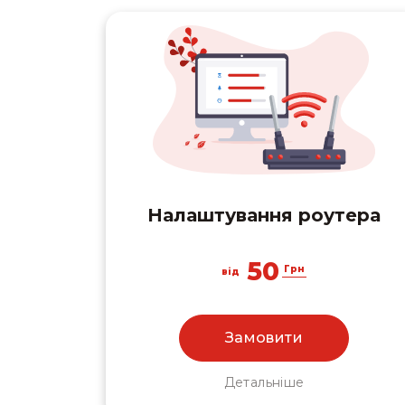
Налаштування роутера
50
Грн
від
Замовити
Детальніше