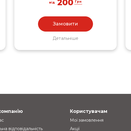
200
Грн
від
Замовити
Детальніше
компанію
Користувачам
ас
Мої замовлення
ьна відповідальність
Акції