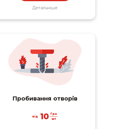
Детальніше
Пробивання отворів
10
Грн
від
шт