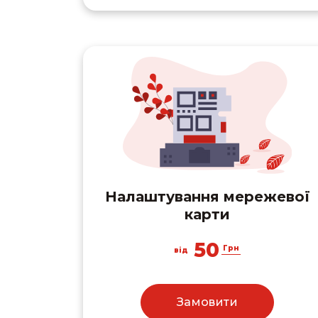
Налаштування мережевої
карти
50
Грн
від
Замовити