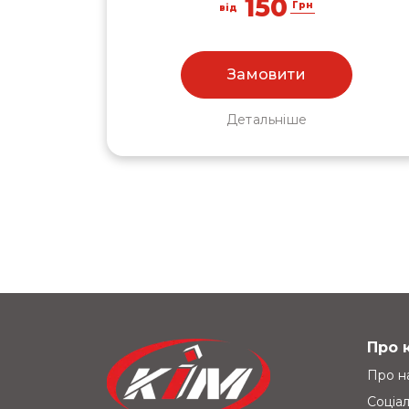
150
Грн
від
Замовити
Детальніше
Про 
Про н
Соціал