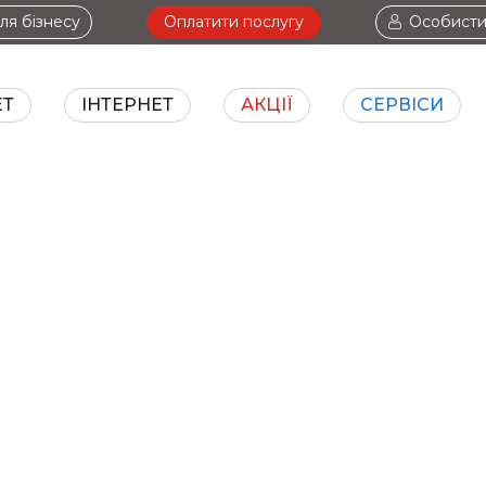
ля бізнесу
Оплатити послугу
Особисти
ЕТ
ІНТЕРНЕТ
АКЦІЇ
СЕРВІСИ
ТБ+ІНТЕРНЕТ
І