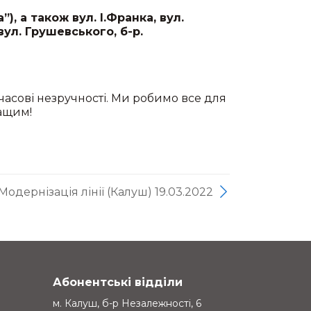
), а також вул. І.Франка, вул.
вул. Грушевського, б-р.
асові незручності. Ми робимо все для
ращим!
Модернізація лінії (Калуш) 19.03.2022
Абонентські відділи
м. Калуш, б-р Незалежності, 6