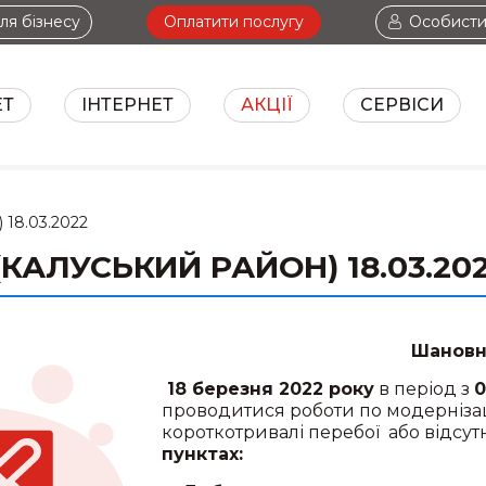
ля бізнесу
Оплатити послугу
Особисти
ЕТ
ІНТЕРНЕТ
АКЦІЇ
СЕРВІСИ
ТБ+ІНТЕРНЕТ
І
) 18.03.2022
(КАЛУСЬКИЙ РАЙОН) 18.03.20
Шановн
18 березня 2022 року
в період з
0
проводитися роботи по модернізації
короткотривалі перебої або відсутн
пунктах: