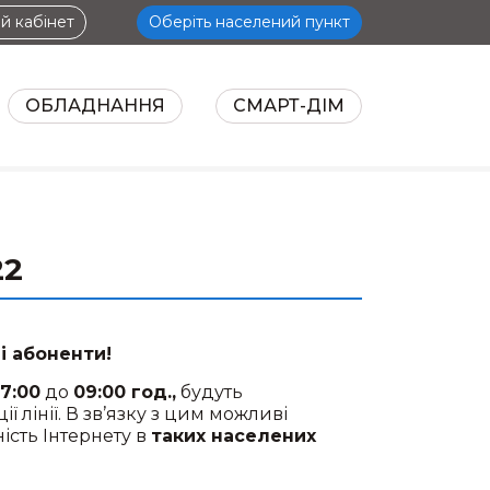
й кабінет
Оберіть населений пункт
ОБЛАДНАННЯ
СМАРТ-ДІМ
НТЕРНЕТ
АКЦІЇ
СЕРВІСИ
ОБЛА
22
і абоненти!
7:00
до
09:00 год.,
будуть
 лінії. В зв’язку з цим можливі
ість Інтернету в
таких населених