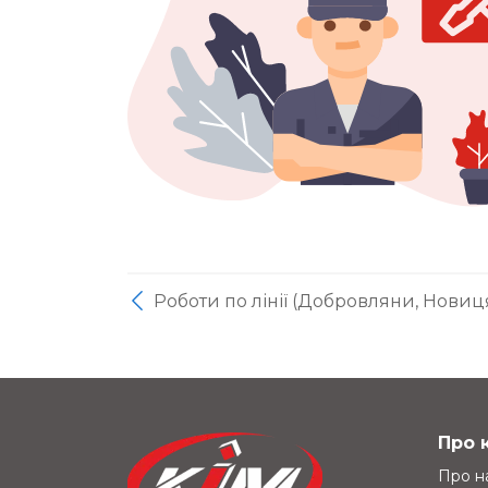
Роботи по лінії (Добровляни, Новиц
Про 
Про н