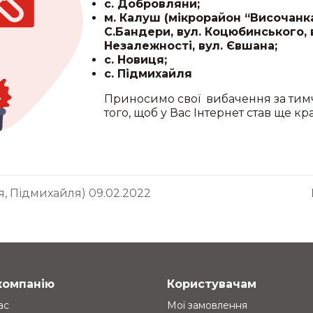
с. Добровляни;
м. Калуш (мікрорайон “Височанка”
С.Бандери, вул. Коцюбинського, 
Незалежності, вул. Євшана;
с. Новиця;
с. Підмихайля
Приносимо свої вибачення за тимч
того, щоб у Вас Інтернет став ще к
я, Підмихайля) 09.02.2022
компанію
Користувачам
ас
Мої замовлення