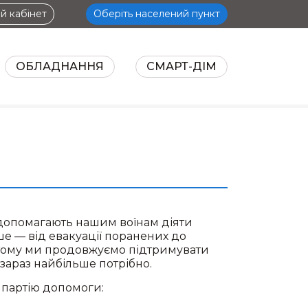
й кабінет
Оберіть населений пункт
ОБЛАДНАННЯ
СМАРТ-ДІМ
НТЕРНЕТ
АКЦІЇ
СЕРВІСИ
ОБЛА
и допомагають нашим воїнам діяти
е — від евакуації поранених до
е тому ми продовжуємо підтримувати
 зараз найбільше потрібно.
 партію допомоги: