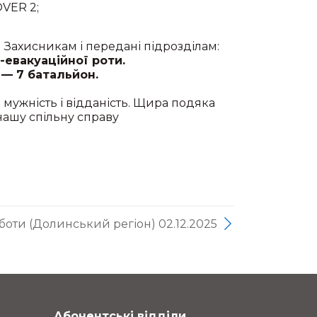
VER 2;
Захисникам і передані підрозділам:
евакуаційної роти.
 — 7 батальйон.
мужність і відданість. Щира подяка
 нашу спільну справу
боти (Долинський регіон) 02.12.2025
Абонентські відділи