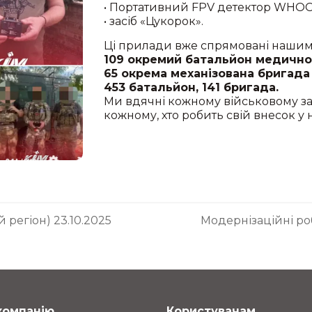
• Портативний FPV детектор WHOO
• засіб «Цукорок».
Ці прилади вже спрямовані нашим 
109 окремий батальйон медично-
65 окрема механізована бригада
453 батальйон, 141 бригада.
Ми вдячні кожному військовому за 
кожному, хто робить свій внесок у
регіон) 23.10.2025
Модернізаційні ро
компанію
Користувачам