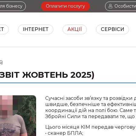
ля бізнесу
Оплатити послугу
Особисти
ЕТ
ІНТЕРНЕТ
АКЦІЇ
СЕРВІСИ
ТБ+ІНТЕРНЕТ
І
5)
ВІТ ЖОВТЕНЬ 2025)
Сучасні засоби зв’язку та розвідк
швидше, безпечніше та ефективніш
координації дій на полі бою. Сам
Збройні Сили та передавати те, що
Цього місяця КІМ передав чергову
• сканер БПЛА;