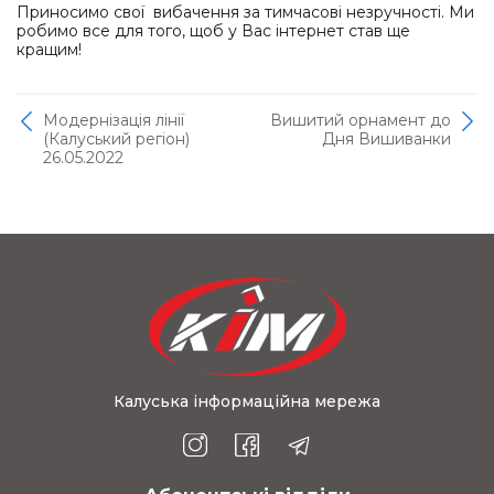
Приносимо свої вибачення за тимчасові незручності. Ми
робимо все для того, щоб у Вас інтернет став ще
кращим!
Модернізація лінії
Вишитий орнамент до
(Калуський регіон)
Дня Вишиванки
26.05.2022
Калуська інформаційна мережа